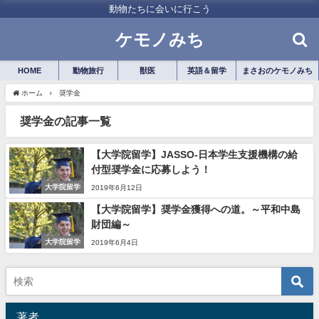
動物たちに会いに行こう
ケモノみち
HOME
動物旅行
獣医
英語＆留学
まさおのケモノみち
ホーム
奨学金
奨学金の記事一覧
【大学院留学】JASSO-日本学生支援機構の給
付型奨学金に応募しよう！
大学院留学
2019年6月12日
【大学院留学】奨学金獲得への道。～平和中島
財団編～
大学院留学
2019年6月4日
著者