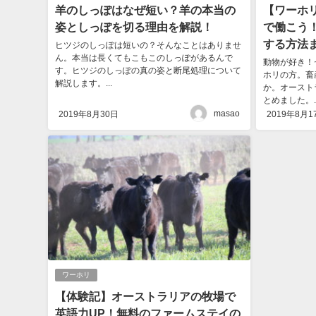
羊のしっぽはなぜ短い？羊の本当の
【ワーホ
姿としっぽを切る理由を解説！
で働こう
する方法
ヒツジのしっぽは短いの？そんなことはありませ
ん。本当は長くてもこもこのしっぽがあるんで
動物が好き！
す。ヒツジのしっぽの真の姿と断尾処理について
ホリの方。畜
解説します。...
か。オースト
とめました。..
masao
2019年8月30日
2019年8月1
ワーホリ
【体験記】オーストラリアの牧場で
英語力UP！無料のファームステイの