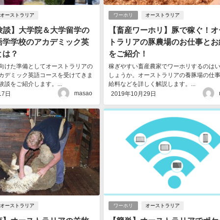
オーストラリア
ワーホリ
オーストラリア
体験談】大学院＆大学留学の
【畜産ワーホリ】豚で稼ぐ！オ
語学学校のアカデミック英
トラリアの豚農場のお仕事とお
とは？
をご紹介！
向けた準備としてオーストラリアの
稼ぎやすい畜産農家でワーホリするのは
カデミック英語コースを受けてきま
しょうか。オーストラリアの養豚場の仕
談をご紹介します。...
給料などを詳しく解説します。...
masao
17日
2019年10月29日
オーストラリア
ワーホリ
オーストラリア