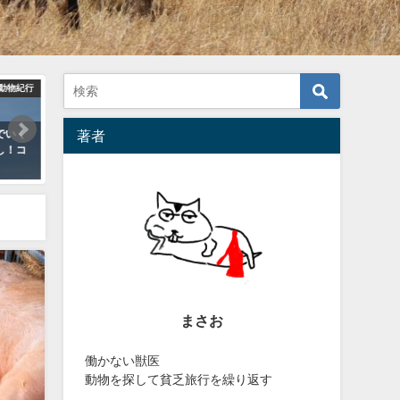
動物紀行
世界動物紀行
獣医news＆
でいく
【ウズベキスタン旅行記】春分の
ジャイアントパンダは２種
著者
し！コ
お祭りナウルーズで騎馬ラグビー
る！茶色の「qinling pand
「ブズカシ」に潜入！
亜種とは？
2018年12月18日
2018年12月11日
まさお
働かない獣医
動物を探して貧乏旅行を繰り返す