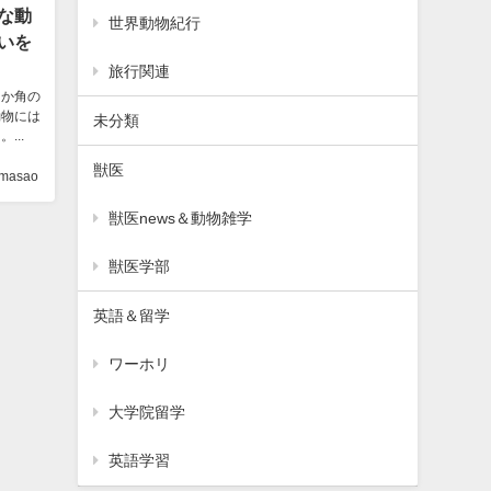
な動
世界動物紀行
いを
旅行関連
しか角の
動物には
未分類
..
獣医
masao
獣医news＆動物雑学
獣医学部
英語＆留学
ワーホリ
大学院留学
英語学習