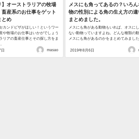
リ】オーストラリアの牧場
メスにも角ってあるの？いろん
！畜産系のお仕事をゲット
物の性別による角の生え方の違
まとめ
まとめました。
セカンドビザがほしい！というワー
メスにも角がある動物もいれば、オスに
産や牧場のお仕事はいかがでしょう
ない動物っていますよね。どんな種類の
ラリアの畜産仕事とその探し方をま
メスにも角があるのかをまとめてみました。.
.
masao
7日
2019年8月6日