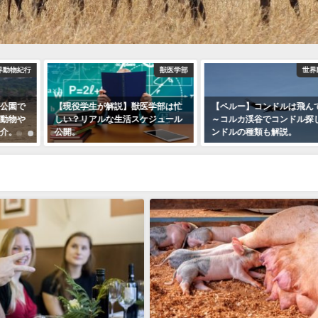
界動物紀行
獣医学部
世界
公園で
【現役学生が解説】獣医学部は忙
【ペルー】コンドルは飛ん
動物や
しい？リアルな生活スケジュール
～コルカ渓谷でコンドル探
介。
公開。
ンドルの種類も解説。
2018年12月7日
2018年12月7日