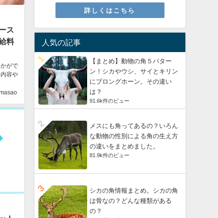
詳しくはこちら
ース
給料
人気の記事
【まとめ】動物の角５パター
いかがで
ン！シカやウシ、サイとキリン
事内容や
にプロングホーン。その違い
は？
masao
91.6k件のビュー
メスにも角ってあるの？いろん
な動物の性別による角の生え方
の違いをまとめました。
81.9k件のビュー
シカの角情報まとめ。シカの角
は骨なの？どんな種類がある
の？