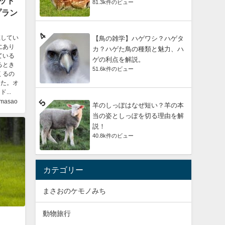
ット
81.3k件のビュー
プラン
在してい
【鳥の雑学】ハゲワシ？ハゲタ
にあり
カ？ハゲた鳥の種類と魅力、ハ
ている
ゲの利点を解説。
るとき
51.6k件のビュー
くるの
なた。オ
..
masao
羊のしっぽはなぜ短い？羊の本
当の姿としっぽを切る理由を解
説！
40.8k件のビュー
カテゴリー
まさおのケモノみち
動物旅行