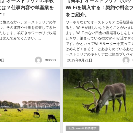
査】オーストラリアの羊牧
【簡単】オーストラリアでポケ
とは？仕事内容や羊産業を
Wi-Fiを購入する！契約や料金
す！
をご紹介。
に憧れる方へ。オーストラリアの羊
ワーホリなどでオーストラリアに長期滞
つ、その運営や仕事を調査してきた
ると、Wi-Fiがほしいなと思うことがたま
たします。羊好きやワーホリで牧場
ます。Wi-Fiのない田舎の農場暮らしをし
読んでみてください。...
ときや、泊まっている宿のWi-Fiが遅すぎ
です。かといってWi-Fiルーターを買って
はめんどくさそう、とあきらめているあ
ーストラリアのキャリアには簡単プリペイド.
masao
8日
2019年9月21日
獣医news＆動物雑学