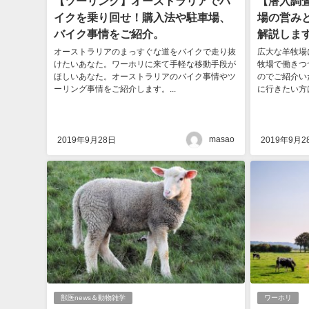
【ツーリング】オーストラリアでバ
【潜入調
イクを乗り回せ！購入法や駐車場、
場の営み
バイク事情をご紹介。
解説しま
オーストラリアのまっすぐな道をバイクで走り抜
広大な羊牧場
けたいあなた。ワーホリに来て手軽な移動手段が
牧場で働きつ
ほしいあなた。オーストラリアのバイク事情やツ
のでご紹介い
ーリング事情をご紹介します。...
に行きたい方は
masao
2019年9月28日
2019年9月2
獣医news＆動物雑学
ワーホリ