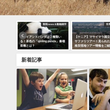
界動物紀行
獣医news＆動物雑学
世
】春分の
ジャイアントパンダは２種類い
【ケニア】マサイマラ国立
ラグビー
る！茶色の「qinling panda」秦嶺
サファリツアー！見られた
亜種とは？
格安現地ツアー情報をご紹
2018年12月11日
2018年12月19日
新着記事