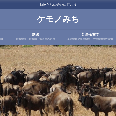
動物たちに会いに行こう
ケモノみち
獣医
英語＆留学
情報
獣医学部・獣医師・獣医学の話題
英語学習や語学留学、大学院留学の話題