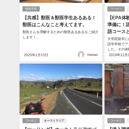
獣医学部
ワーホリ
【共感】獣医＆獣医学生あるある！
【EPA
獣医はこんなこと考えてます。
準備に！
語コース
獣医さんを理解するための獣医あるあるをご紹介
します！...
大学院留学に
語学学校でア
した。その体験
masao
2020年1月15日
2019年12月
ワーホリ
オーストラリア
ワーホリ