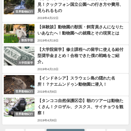
見！クックフォン国立公園への行き方や費用、
見られるもの
世界動物紀行
2019年4月22日
【体験談】動物園の獣医・飼育員さんになりた
いあなたへ！動物園への就職とその現実とは
獣医学部
2019年4月19日
【大学院留学】修士課程への留学に使える給付
型奨学金まとめ！合格できた僕の戦略をご紹
介。
大学院留学
2019年4月13日
【インドネシア】スラウェシ島の隠れた名
所！？ナエムンドゥン動物園に潜入！
世界動物紀行
2019年4月8日
【タンココ自然保護区②】朝のツアーは動物た
くさん！クロザル、クスクス、サイチョウを観
察！
世界動物紀行
2019年4月8日