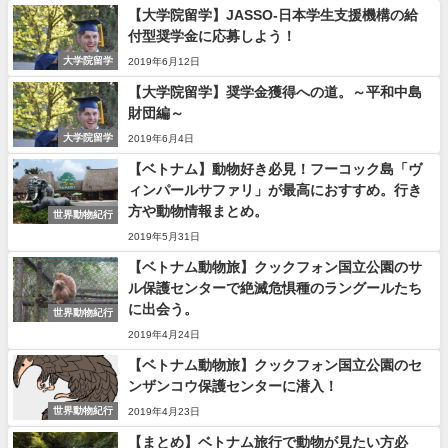
【大学院留学】JASSO-日本学生支援機構の給
付型奨学金に応募しよう！
大学院留学
2019年6月12日
【大学院留学】奨学金獲得への道。～平和中島
財団編～
大学院留学
2019年6月4日
【ベトナム】動物好き必見！フーコック島「ヴ
ィンパールサファリ」が最高におすすめ。行き
方や動物情報まとめ。
世界動物紀行
2019年5月31日
【ベトナム動物旅】クックフォン国立公園のサ
ル保護センターで絶滅危惧種のラングールたち
に出会う。
世界動物紀行
2019年4月24日
【ベトナム動物旅】クックフォン国立公園のセ
ンザンコウ保護センターに潜入！
世界動物紀行
2019年4月23日
【まとめ】ベトナム旅行で動物が見たい方必