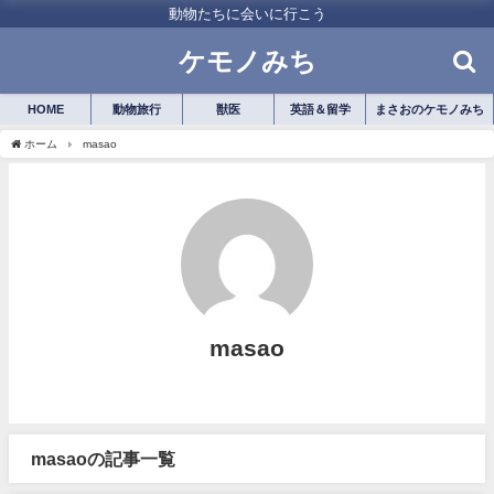
動物たちに会いに行こう
ケモノみち
HOME
動物旅行
獣医
英語＆留学
まさおのケモノみち
ホーム
masao
masao
masaoの記事一覧