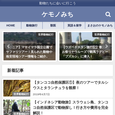
動物たちに会いに行こう
ケモノみち
HOME
動物旅行
獣医
英語＆留学
まさおのケモノみち
世界動物紀行
世界動物紀行
【ケニア】マサイマラ国立公園で
【ウズベキスタン旅行記】春分の
サファリツアー！見られた動物や
お祭りナウルーズで騎馬ラグビー
格安現地ツアー情報をご紹介。
「ブズカシ」に潜入！
2018年12月19日
2018年12月18日
新着記事
【タンココ自然保護区①】夜のツアーでタルシ
ウスとタランチュラを観察！
世界動物紀行
2019年4月7日
【インドネシア動物旅】スラウェシ島、タンコ
コ自然保護区で動物探し！行き方や費用を完全
解説！
世界動物紀行