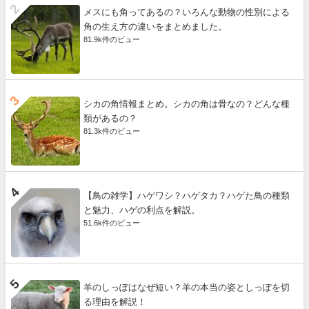
メスにも角ってあるの？いろんな動物の性別による
角の生え方の違いをまとめました。
81.9k件のビュー
シカの角情報まとめ。シカの角は骨なの？どんな種
類があるの？
81.3k件のビュー
【鳥の雑学】ハゲワシ？ハゲタカ？ハゲた鳥の種類
と魅力、ハゲの利点を解説。
51.6k件のビュー
羊のしっぽはなぜ短い？羊の本当の姿としっぽを切
る理由を解説！