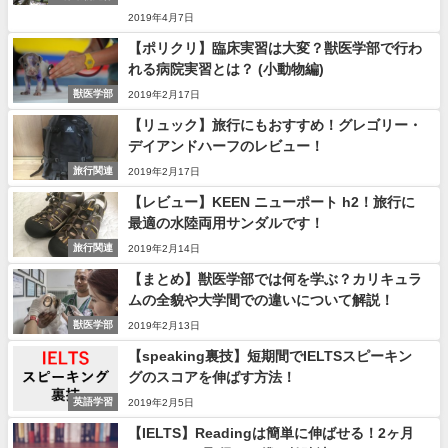
2019年4月7日
【ポリクリ】臨床実習は大変？獣医学部で行わ
れる病院実習とは？ (小動物編)
獣医学部
2019年2月17日
【リュック】旅行にもおすすめ！グレゴリー・
デイアンドハーフのレビュー！
旅行関連
2019年2月17日
【レビュー】KEEN ニューポート h2！旅行に
最適の水陸両用サンダルです！
旅行関連
2019年2月14日
【まとめ】獣医学部では何を学ぶ？カリキュラ
ムの全貌や大学間での違いについて解説！
獣医学部
2019年2月13日
【speaking裏技】短期間でIELTSスピーキン
グのスコアを伸ばす方法！
英語学習
2019年2月5日
【IELTS】Readingは簡単に伸ばせる！2ヶ月