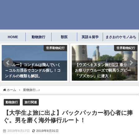
HOME
動物旅行
獣医
英語＆留学
まさおのケモノみち
世界動物紀行
獣医news＆動物雑学
【ウズベキスタン旅行記】春分の
ジャイアントパンダは２種類い
お祭りナウルーズで騎馬ラグビー
る！茶色の「qinling panda」秦嶺
「ブズカシ」に潜入！
亜種とは？
2018年12月18日
2018年12月11日
ホーム
動物旅行
【大学生よ旅に出よ】バックパッカー初心者に捧ぐ。男を磨く海外
動物旅行
旅行関連
【大学生よ旅に出よ】バックパッカー初心者に捧
ぐ。男を磨く海外修行ルート！
2019年6月17日
2019年8月31日