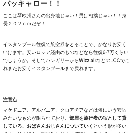
バッキャロー！！
ここは琴欧州さんの出身地じゃい！男は相撲じゃい！！身
長２０２ｃｍだぞ！
イスタンブール往復で航空券をとることで、かなりお安く
いけます。安いロシア経由のものなどなら往復6-7万くらい
でしょうか。そしてハンガリーから
Wizz air
などのLCCでこ
れまたお安くイスタンブールまで戻れます。
注意点
マケドニア、アルバニア、クロアチアなどは俗にいう安宿
みたいなものが限られており、
部屋を旅行者の宿として貸
している、おばさんおじさんについていく
という形が多い