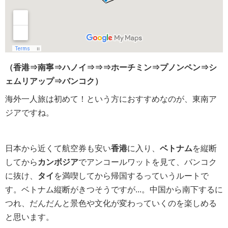
（香港⇒南寧⇒ハノイ⇒⇒⇒ホーチミン⇒プノンペン⇒シ
ェムリアップ⇒バンコク）
海外一人旅は初めて！という方におすすめなのが、東南ア
ジアですね。
日本から近くて航空券も安い
香港
に入り、
ベトナム
を縦断
してから
カンボジア
でアンコールワットを見て、バンコク
に抜け、
タイ
を満喫してから帰国するっていうルートで
す。ベトナム縦断がきつそうですが...。中国から南下するに
つれ、だんだんと景色や文化が変わっていくのを楽しめる
と思います。