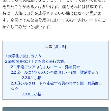
を見たことがある人は多いはず。僕もそれには賛成です。
特に一人旅は自分を成長させるいい機会になると思いま
す。今回はそんな自分磨きにおすすめな一人旅ルートをご
紹介してみたいと思います。
目次
[
閉じる
]
1
大学生よ旅に出よう
2
経験値を稼げ！男を磨く修行の旅。
2.1
東南アジアぶらぶらコース 難易度☆
2.2
②トルコ発バルカン半島おしゃれ旅 難易度☆☆
2.2.0.1
小括
2.3
③シルクロードを走破する男のロマン旅 難易度☆
☆☆
2.3.0.1
小括