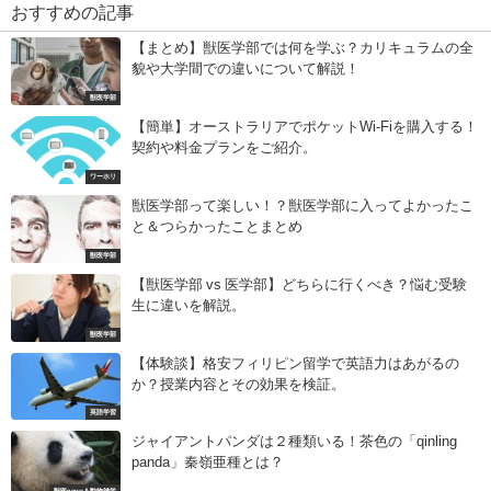
おすすめの記事
【まとめ】獣医学部では何を学ぶ？カリキュラムの全
貌や大学間での違いについて解説！
獣医学部
【簡単】オーストラリアでポケットWi-Fiを購入する！
契約や料金プランをご紹介。
ワーホリ
獣医学部って楽しい！？獣医学部に入ってよかったこ
と＆つらかったことまとめ
獣医学部
【獣医学部 vs 医学部】どちらに行くべき？悩む受験
生に違いを解説。
獣医学部
【体験談】格安フィリピン留学で英語力はあがるの
か？授業内容とその効果を検証。
英語学習
ジャイアントパンダは２種類いる！茶色の「qinling
panda」秦嶺亜種とは？