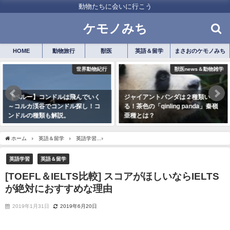
動物たちに会いに行こう
ケモノみち
HOME
動物旅行
獣医
英語＆留学
まさおのケモノみち
獣医news＆動物雑学
世界動物紀行
ジャイアントパンダは２種類い
【ウズベキスタン旅行記】春分の
る！茶色の「qinling panda」秦嶺
お祭りナウルーズで騎馬ラグビー
亜種とは？
「ブズカシ」に潜入！
2018年12月11日
2018年12月18日
ホーム
英語＆留学
英語学習
[TOEFL＆IELTS比較] スコアがほしいならIELT
英語学習
英語＆留学
[TOEFL＆IELTS比較] スコアがほしいならIELTS
が絶対におすすめな理由
2019年1月31日
2019年6月20日