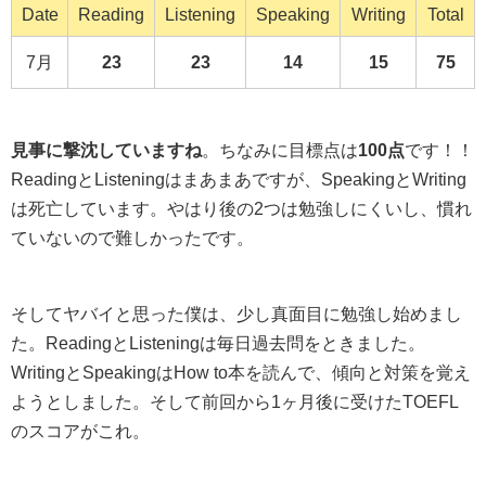
Date
Reading
Listening
Speaking
Writing
Total
7月
23
23
14
15
75
見事に撃沈していますね
。ちなみに目標点は
100点
です！！
ReadingとListeningはまあまあですが、SpeakingとWriting
は死亡しています。やはり後の2つは勉強しにくいし、慣れ
ていないので難しかったです。
そしてヤバイと思った僕は、少し真面目に勉強し始めまし
た。ReadingとListeningは毎日過去問をときました。
WritingとSpeakingはHow to本を読んで、傾向と対策を覚え
ようとしました。そして前回から1ヶ月後に受けたTOEFL
のスコアがこれ。