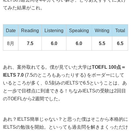
てみた結果がこれ。
Date
Reading
Listening
Speaking
Writing
Total
8月
7.5
6.0
6.0
5.5
6.5
あれ、案外取れてる。僕が見ていた大学は
TOEFL 100点＝
IELTS 7.0
(7.5のところもあったりする) をボーダーにして
いるところが多く、0.5刻みのIELTSで6.5ということは、あ
と一歩で目標点に到達できる！ちなみIELTSの受験は2回目
のTOEFLから2週間でした。
あれ？IELTS簡単じゃない？と思った僕はそこから本格的に
IELTSの勉強を開始。といっても過去問を解きまくっただけ