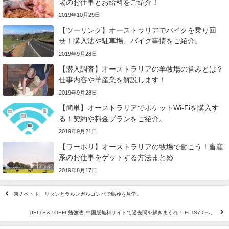
場のお仕事とお給料をご紹介！
2019年10月29日
【ツーリング】オーストラリアでバイクを乗り回
せ！購入法や駐車場、バイク事情をご紹介。
2019年9月28日
【潜入調査】オーストラリアの羊牧場の営みとは？
仕事内容や羊産業を解説します！
2019年9月28日
【簡単】オーストラリアでポケットWi-Fiを購入す
る！契約や料金プランをご紹介。
2019年9月21日
【ワーホリ】オーストラリアの牧場で働こう！畜産
系のお仕事をゲットする方法まとめ
2019年8月17日
東チベット、リタンとラルンガルゴンパで鳥葬を見学。
[IELTS＆TOEFL勉強法] 中国版無料サイトで過去問を解きまくれ！IELTS7.0へ。