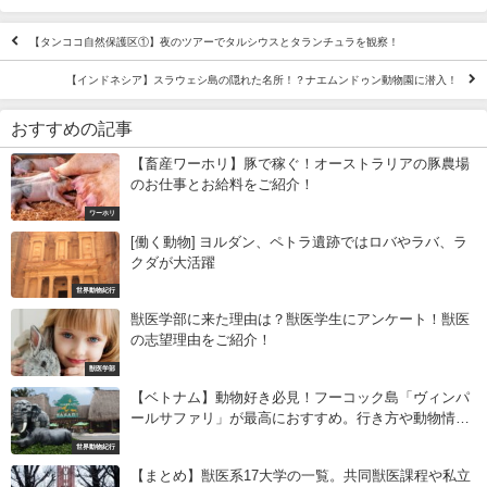
【タンココ自然保護区①】夜のツアーでタルシウスとタランチュラを観察！
【インドネシア】スラウェシ島の隠れた名所！？ナエムンドゥン動物園に潜入！
おすすめの記事
【畜産ワーホリ】豚で稼ぐ！オーストラリアの豚農場
のお仕事とお給料をご紹介！
ワーホリ
[働く動物] ヨルダン、ペトラ遺跡ではロバやラバ、ラ
クダが大活躍
世界動物紀行
獣医学部に来た理由は？獣医学生にアンケート！獣医
の志望理由をご紹介！
獣医学部
【ベトナム】動物好き必見！フーコック島「ヴィンパ
ールサファリ」が最高におすすめ。行き方や動物情報
まとめ。
世界動物紀行
【まとめ】獣医系17大学の一覧。共同獣医課程や私立