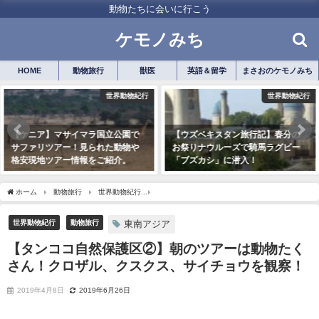
動物たちに会いに行こう
ケモノみち
HOME
動物旅行
獣医
英語＆留学
まさおのケモノみち
世界動物紀行
世界動物紀行
【ウズベキスタン旅行記】春分の
【ペルー】コンドルは飛んでいく
お祭りナウルーズで騎馬ラグビー
～コルカ渓谷でコンドル探し！コ
「ブズカシ」に潜入！
ンドルの種類も解説。
2018年12月18日
2018年12月7日
ホーム
動物旅行
世界動物紀行
【タンココ自然保護区②】朝のツアーは動物たく
世界動物紀行
動物旅行
東南アジア
【タンココ自然保護区②】朝のツアーは動物たく
さん！クロザル、クスクス、サイチョウを観察！
2019年4月8日
2019年6月26日