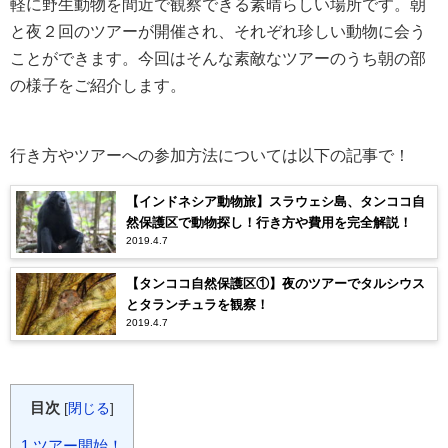
軽に野生動物を間近で観察できる素晴らしい場所です。朝
と夜２回のツアーが開催され、それぞれ珍しい動物に会う
ことができます。今回はそんな素敵なツアーのうち朝の部
の様子をご紹介します。
行き方やツアーへの参加方法については以下の記事で！
【インドネシア動物旅】スラウェシ島、タンココ自
然保護区で動物探し！行き方や費用を完全解説！
2019.4.7
【タンココ自然保護区①】夜のツアーでタルシウス
とタランチュラを観察！
2019.4.7
目次
[
閉じる
]
1
ツアー開始！