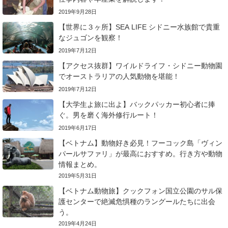
2019年9月28日
【世界に３ヶ所】SEA LIFE シドニー水族館で貴重
なジュゴンを観察！
2019年7月12日
【アクセス抜群】ワイルドライフ・シドニー動物園
でオーストラリアの人気動物を堪能！
2019年7月12日
【大学生よ旅に出よ】バックパッカー初心者に捧
ぐ。男を磨く海外修行ルート！
2019年6月17日
【ベトナム】動物好き必見！フーコック島「ヴィン
パールサファリ」が最高におすすめ。行き方や動物
情報まとめ。
2019年5月31日
【ベトナム動物旅】クックフォン国立公園のサル保
護センターで絶滅危惧種のラングールたちに出会
う。
2019年4月24日