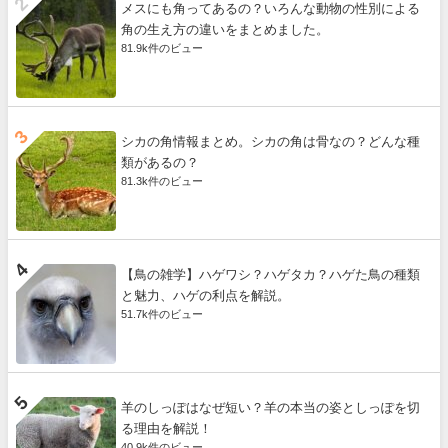
メスにも角ってあるの？いろんな動物の性別による
角の生え方の違いをまとめました。
81.9k件のビュー
シカの角情報まとめ。シカの角は骨なの？どんな種
類があるの？
81.3k件のビュー
【鳥の雑学】ハゲワシ？ハゲタカ？ハゲた鳥の種類
と魅力、ハゲの利点を解説。
51.7k件のビュー
羊のしっぽはなぜ短い？羊の本当の姿としっぽを切
る理由を解説！
40.9k件のビュー